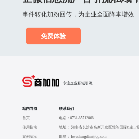
腾讯广告数据回传
事件转化加粉回传，为企业全面降本增效
快手广告数据回传
vivo广告数据回传
免费体验
oppo广告数据回传
360广告数据回传
数据报表
用户留资
专注企业私域引流
短信验证码对接
支付对接
站内导航
联系我们
首页
电话：0731-85712068
短信短链
使用指南
地址： 湖南省长沙市高新开发区雅阁国际B座17
公用小程序加粉
按量计费
案例演示
邮箱： loveshengdian@qq.com