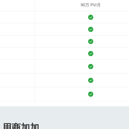
90万 PV/月
，用商加加