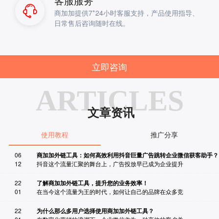
客服服务
商加加提供7*24小时客服支持，产品使用指导、
日常售后咨询随时在线。
我终于发现了最强大的跳转引流工具，丰富的功能可以
让我自由组合，我的引流需求商加加一个站就帮我全解
决了。
立即咨询
Zhang-k
————
内容优化专员
ARTICLES
文章资讯
我是一位穿搭博主，在微博知乎抖音都有内容经营，使
用到商加加这款工具后，能够帮我把粉丝引流到我的公
使用教程
推广分享
众号上，在公众号上可以进行种草和成交，而且能够进
Insist
行二次成交。赞！
————
穿搭博主
06
商加加外链工具：如何高效利用抖音巨量广告跳转企业微信获客助手？
12
抖音这个流量汇聚的舞台上，广告投放早已成为企业提升
22
了解商加加外链工具，提升您的业务效率！
01
在当今这个流量为王的时代，如何让自己的品牌在众多竞
我们公司是直播小风车引流微信，刚上线的时候眼前一
亮，目前使用商加加已经有9个月了，我们的转化明显提
22
为什么那么多用户选择使用商加加外链工具？
升，由原来的每一个客户都需要电话去对接，现在直接
南飞