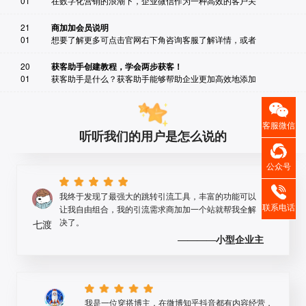
01
在数字化营销的浪潮下，企业微信作为一种高效的客户关
企业微信沟通，方便又高效而且运营成本也下来了。
————
新媒体运营总监
21
商加加会员说明
01
想要了解更多可点击官网右下角咨询客服了解详情，或者
20
获客助手创建教程，学会两步获客！
我们是一家大型的企业，对于选择供应商有比较严格的
01
获客助手是什么？获客助手能够帮助企业更加高效地添加
要求，在确定商加加之前，我们与多家企业都有沟通，
最终选择商加加，专业的解答给我印象深刻；服务也非
西子
常好，我们是年费会员，还担心一次性付费后面服务跟
————
广告投放专员
客服微信
不上，完全是多想了，基本上秒回信息，问题处理到位
听听我们的用户是怎么说的
公众号
我终于发现了最强大的跳转引流工具，丰富的功能可以
让我自由组合，我的引流需求商加加一个站就帮我全解
联系电话
决了。
七渡
————
小型企业主
我是一位穿搭博主，在微博知乎抖音都有内容经营，
使用到商加加这款工具后，能够帮我把粉丝引流到我