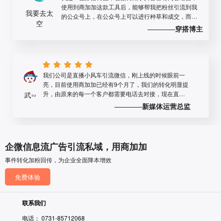
我要去太
的公众号上，在公众号上可以进行种草和成交，而且
空
能够进行二次成交。赞！
————
穿搭博主
我们公司是直播小风车引流微信，刚上线的时候眼前一
亮，目前使用商加加已经有9个月了，我们的转化明显提
升，由原来的每一个客户都需要电话去对接，现在直接
武∽
企业微信沟通，方便又高效而且运营成本也下来了。
————
新媒体运营总监
我们是一家大型的企业，对于选择供应商有比较严格的
企微信息流广告引流私域，用商加加
要求，在确定商加加之前，我们与多家企业都有沟通，
事件转化加粉回传，为企业全面降本增效
最终选择商加加，专业的解答给我印象深刻；服务也非
小希
常好，我们是年费会员，还担心一次性付费后面服务跟
————
投放专员
免费体验
不上，完全是多想了，基本上秒回信息，问题处理到位
联系我们
电话： 0731-85712068