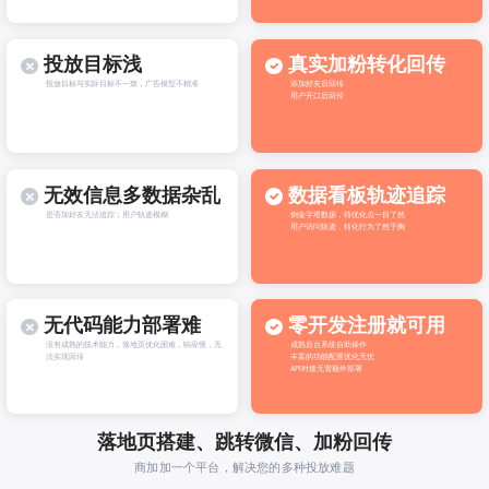
投放目标浅
真实加粉转化回传
投放目标与实际目标不一致，广告模型不精准
添加好友后回传
用户开口后回传
无效信息多数据杂乱
数据看板轨迹追踪
是否加好友无法追踪；用户轨迹模糊
倒金字塔数据，待优化点一目了然
用户访问轨迹，转化行为了然于胸
无代码能力部署难
零开发注册就可用
没有成熟的技术能力，落地页优化困难，响应慢，无
成熟后台系统自助操作
法实现回传
丰富的功能配置优化无忧
API对接无需额外部署
落地页搭建、跳转微信、加粉回传
商加加一个平台，解决您的多种投放难题