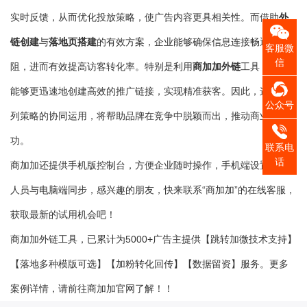
外
实时反馈，从而优化投放策略，使广告内容更具相关性。而借助
链创建
落地页搭建
与
的有效方案，企业能够确保信息连接畅通无
客服微
信
商加加外链
阻，进而有效提高访客转化率。特别是利用
工具，企业
能够更迅速地创建高效的推广链接，实现精准获客。因此，这一系
公众号
列策略的协同运用，将帮助品牌在竞争中脱颖而出，推动商业成
功。
联系电
话
商加加还提供手机版控制台，方便企业随时操作，手机端设置接待
人员与电脑端同步，感兴趣的朋友，快来联系“商加加”的在线客服，
获取最新的试用机会吧！
商加加外链工具，已累计为5000+广告主提供【跳转加微技术支持】
【落地多种模版可选】【加粉转化回传】【数据留资】服务。更多
案例详情，请前往商加加官网了解！！